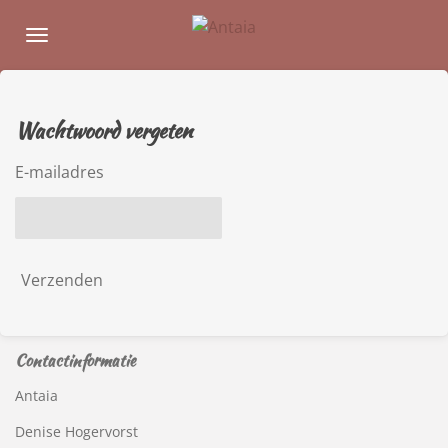
Ga
direct
naar
de
hoofdinhoud
Wachtwoord vergeten
E-mailadres
Verzenden
Contactinformatie
Antaia
Denise Hogervorst