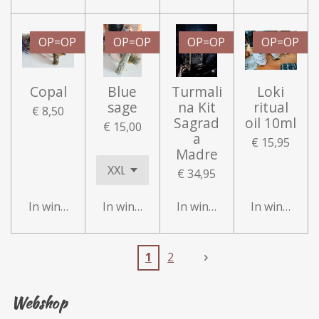
OP=OP
OP=OP
OP=OP
OP=OP
Copal
Blue
Turmali
Loki
sage
na Kit
ritual
€ 8,50
Sagrad
oil 10ml
€ 15,00
a
€ 15,95
Madre
€ 34,95
In winkelwagen
In winkelwagen
In winkelwagen
In winkelwa
1
2
Webshop