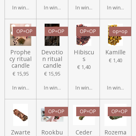
In winkelwagen
In winkelwagen
In winkelwagen
In winkelwa
OP=OP
OP=OP
OP=OP
op=op
Prophe
Devotio
Hibiscu
Kamille
cy ritual
n ritual
s
€ 1,40
candle
candle
€ 1,40
€ 15,95
€ 15,95
In winkelwagen
In winkelwagen
In winkelwagen
In winkelwa
OP=OP
OP=OP
OP=OP
Zwarte
Rookbu
Ceder
Rozema