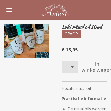
Ga
direct
naar
de
Loki ritual oil 10ml
hoofdinhoud
OP=OP
€ 15,95
In
winkelwage
Hecate ritual oil
Praktische informatie
De ritual oils worden