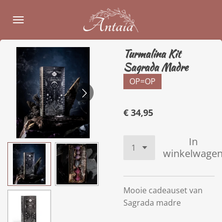
Ga
direct
naar
de
Turmalina Kit
hoofdinhoud
Sagrada Madre
OP=OP
€ 34,95
In
winkelwage
Mooie cadeauset van
Sagrada madre