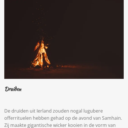
Druïden
De druïden uit Ierland zouden nogal lugubere
offerrituelen hebben gehad op de avond van Samhain.
Zij maakte gigantische wicker kooien in de vorm van