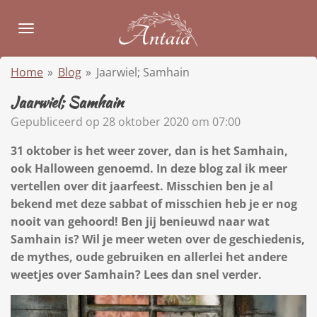
Ga
direct
naar
de
Home
»
Blog
»
Jaarwiel; Samhain
hoofdinhoud
Jaarwiel; Samhain
Gepubliceerd op 28 oktober 2020 om 07:00
31 oktober is het weer zover, dan is het Samhain,
ook Halloween genoemd. In deze blog zal ik meer
vertellen over dit jaarfeest. Misschien ben je al
bekend met deze sabbat of misschien heb je er nog
nooit van gehoord! Ben jij benieuwd naar wat
Samhain is? Wil je meer weten over de geschiedenis,
de mythes, oude gebruiken en allerlei het andere
weetjes over Samhain? Lees dan snel verder.