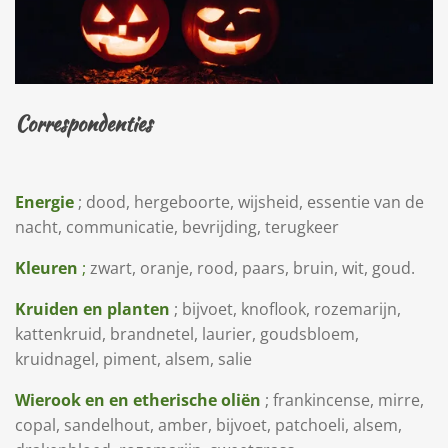
Correspondenties
Energie
; dood, hergeboorte, wijsheid, essentie van de
nacht, communicatie, bevrijding, terugkeer
Kleuren
;
zwart, oranje, rood, paars, bruin, wit, goud.
Kruiden en planten
; bijvoet, knoflook, rozemarijn,
kattenkruid, brandnetel, laurier, goudsbloem,
kruidnagel, piment, alsem, salie
Wierook en en etherische oliën
; frankincense, mirre,
copal, sandelhout, amber, bijvoet, patchoeli, alsem,