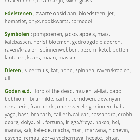
drakenbloed, rozemarijn, sweetgrass
Edelstenen
; zwarte obsidiaan, bloedsteen, jet,
hematiet, onyx, rookkwarts, carneool
Symbolen
; pompoenen, jacko, appels, mais,
kalebassen, herfst bloemen, gedroogde bladeren,
raven/kraaien, spinnenwebben, bezem, ketel, botten,
lantaarn, kaars, maan, masker
Dieren
; vleermuis, kat, hond, spinnen, raven/kraaien,
uil
Goden e.d.
; lord of the dead, muzen, al-llat, babd,
bebhionn, brunhilde, carlin, cerridwen, devanyani,
edda, eris, frau holde, onderwereld godinnen, baba
yaga, bast, bronach, caillech/caileac, cassandra, crobh
dearg, dolya, elli, fortuna, frigga/freya, hakea, hel,
inanna, kali, kele-de, macha, mari, marzana, nicnevin,
psyche, remati, zorya vechernaya, hecate, ishtar,