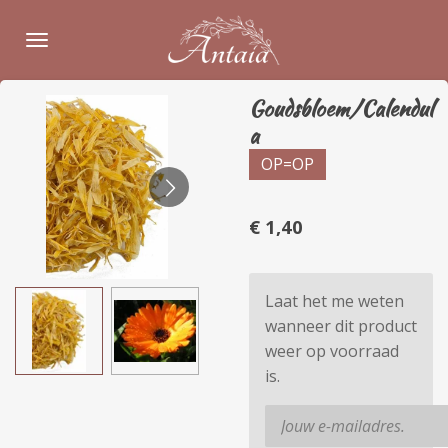
Ga
direct
naar
de
Goudsbloem/Calendul
hoofdinhoud
a
OP=OP
€ 1,40
Laat het me weten
wanneer dit product
weer op voorraad
is.